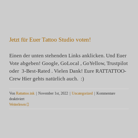
Zum
Inhalt
springen
Jetzt für Euer Tattoo Studio voten!
Einen der unten stehenden Links anklicken. Und Euer
Vote abgeben! Google, GoLocal , GoYellow, Trustpilot
oder 3-Best-Rated . Vielen Dank! Eure RATTATTOO-
Crew Hier gehts natürlich auch. :)
Von
Rattattoo.ink
|
November 1st, 2022
|
Uncategorized
|
Kommentare
für
deaktiviert
Jetzt
Weiterlesen
für
Euer
Tattoo
Studio
voten!