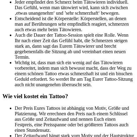
Jeder empfindet den Schmerz beim Tätowieren individuell.
Das Gefühl, wenn man tätowiert wird, kann sich zwischen
‚etwas unangenehm‘ und ’sehr schmerzhaft‘ bewegen.
Entscheidend ist die Körperstelle: Körperstellen, an denen
man auf Berührungen sehr empfindlich reagiert, schmerzen
auch etwas mehr beim Tätowieren.
Auch die Dauer der Tattoo-Session spielt eine Rolle. Wenn
Ihr nach einer Zeit das Gefühl habt, die Schmerzen steigen
stark an, dann sagt das Eurem Tätowierer und brecht
gegebenenfalls die Sitzung ab und vereinbart einen neuen
Termin.
Wichtig ist, dass man sich ein wenig auf das Tätowieren
vorbereitet, indem man sich bewusst macht, dass der Weg zu
einem schönen Tattoo etwas schmerzhaft ist und ein bisschen
Geduld erfordert. So werdet Ihr am Tag Eurer Tattoo-Sitzung
auch nicht unangenehm überrascht sein.
Wie viel kostet ein Tattoo?
Der Preis Eures Tattoos ist abhängig von Motiv, Größe und
Platzierung. Wir errechnen den Preis nach einem Schlüssel
aus Größe und Zeitaufwand und nennen Euch einen
Festpreis, eine Preisspanne oder bei größteren Tattoos auch
einen Stundensatz.
Der Zeitaufwand hängt stark vom Motiv und der Hautstruktur