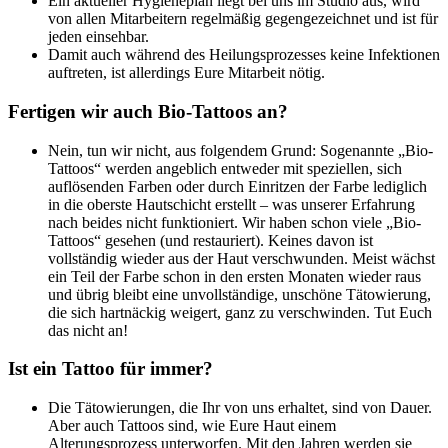
Ein aktueller Hygieneplan liegt bei uns im Studio aus, wird
von allen Mitarbeitern regelmäßig gegengezeichnet und ist für
jeden einsehbar.
Damit auch während des Heilungsprozesses keine Infektionen
auftreten, ist allerdings Eure Mitarbeit nötig.
Fertigen wir auch Bio-Tattoos an?
Nein, tun wir nicht, aus folgendem Grund: Sogenannte „Bio-
Tattoos“ werden angeblich entweder mit speziellen, sich
auflösenden Farben oder durch Einritzen der Farbe lediglich
in die oberste Hautschicht erstellt – was unserer Erfahrung
nach beides nicht funktioniert. Wir haben schon viele „Bio-
Tattoos“ gesehen (und restauriert). Keines davon ist
vollständig wieder aus der Haut verschwunden. Meist wächst
ein Teil der Farbe schon in den ersten Monaten wieder raus
und übrig bleibt eine unvollständige, unschöne Tätowierung,
die sich hartnäckig weigert, ganz zu verschwinden. Tut Euch
das nicht an!
Ist ein Tattoo für immer?
Die Tätowierungen, die Ihr von uns erhaltet, sind von Dauer.
Aber auch Tattoos sind, wie Eure Haut einem
Alterungsprozess unterworfen. Mit den Jahren werden sie