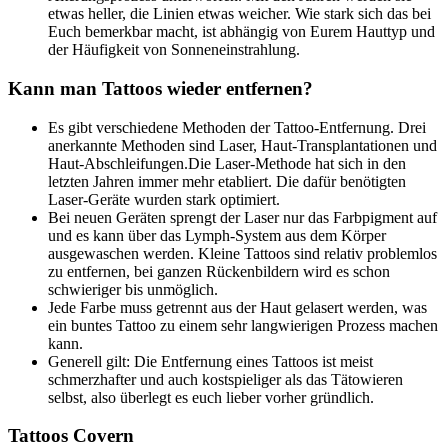
etwas heller, die Linien etwas weicher. Wie stark sich das bei
Euch bemerkbar macht, ist abhängig von Eurem Hauttyp und
der Häufigkeit von Sonneneinstrahlung.
Kann man Tattoos wieder entfernen?
Es gibt verschiedene Methoden der Tattoo-Entfernung. Drei
anerkannte Methoden sind Laser, Haut-Transplantationen und
Haut-Abschleifungen.Die Laser-Methode hat sich in den
letzten Jahren immer mehr etabliert. Die dafür benötigten
Laser-Geräte wurden stark optimiert.
Bei neuen Geräten sprengt der Laser nur das Farbpigment auf
und es kann über das Lymph-System aus dem Körper
ausgewaschen werden. Kleine Tattoos sind relativ problemlos
zu entfernen, bei ganzen Rückenbildern wird es schon
schwieriger bis unmöglich.
Jede Farbe muss getrennt aus der Haut gelasert werden, was
ein buntes Tattoo zu einem sehr langwierigen Prozess machen
kann.
Generell gilt: Die Entfernung eines Tattoos ist meist
schmerzhafter und auch kostspieliger als das Tätowieren
selbst, also überlegt es euch lieber vorher gründlich.
Tattoos Covern