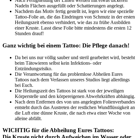
Nach Fertigstellung der Linien werden mit etwas dickeren
Nadeln Flächen ausgefüllt oder Schattierungen angelegt.
Nachdem das Motiv fertig gestellt ist, legen wir eine spezielle
Tattoo-Folie an, die das Eindringen von Schmutz in der ersten
Heilungszeit ebenso verhindert, wie das zu frühe Ausbilden
einer Kruste. Lasst diese Folie bitte mindestens die ersten 12
Stunden drauf!
Ganz wichtig bei einem Tattoo: Die Pflege danach!
Da bei uns nur völlig sauber und steril gearbeitet wird, besteht
beim Tätowieren selbst kein Infektions- oder
Entzündungsrisiko.
Die Verantwortung für das problemlose Abheilen Eures
Tattoos nach dem Verlassen unseres Studios liegt allerdings
bei Euch.
Die Heilungszeit des Tattoos ist stark von der jeweiligen
Körperstelle und den körpereigenen Abwehrkräften abhängig.
Nach dem Entfernen des von uns angelegten Folienverbandes
entsteht durch das Austreten der restlichen Wundflüssigkeit an
die Luft eine dünne Kruste, die nach etwa einer Woche von
alleine abfällt.
WICHTIG für die Abheilung Eures Tattoos:
Die Kruste nicht durch Aufweichen im Wasser oder