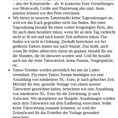
– also der Körperstelle – ab. Je konkreter Eure Vorstellungen
von Motivwahl, Größe und Platzierung also sind, desto
präziser können wir den Preis errechnen.
Wir bieten in unserem Tattoostudio keine Tagessitzungen an,
weil wir das Euch gegenüber nicht fair finden. Bei einer
Tagessitzung bezahlt Ihr einen vorher festgelegten Preis, den
Ihr auch dann bezahlen müsst, wenn ihr an dem Tag vielleicht
nicht so fit seit und nach kurzer Zeit aufhören müsst. Das
finden wir nicht in Ordnung. Deshalb berechnen wir bei
größeren Tattoos immer nur nach Stunde. Das heißt, auch
wenn Ihr früher abbrechen müsst als geplant, bezahlt Ihr nur
die Stunden, die ihr tätowiert worden seid. Und Ihr bezahlt
auch nur die reine Tätowierzeit, keine Pausen, Vorgespräche,
etc..
Tattoo-Termine werden persönlich bei uns im Laden
vereinbart. Für einen Tattoo-Termin benötigen wir eine
Anzahlung von mindestens 50,- Euro, je nach gebuchter Zeit.
Möchtet Ihr eine spezielle Vorlage von einem unserer
Tätowierer gezeichnet haben, berechnen wir eine Anzahlung
von mindestens 50,- Euro für die Zeichnung, je nach
Aufwand. Wir akzeptieren nur Bargeld. Anzahlungen werden
nach dem Tätowieren mit dem Endbetrag verrechnet. Sollte
keine Tätowierung zustande kommen, so wird der
Zeitaufwand für das Erstellen der Vorlage gesondert
berechnet.