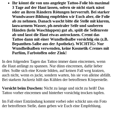
Ihr könnt die von uns angelegte Tattoo-Folie bis maximal
3 Tage auf der Haut lassen, sofern sie nicht stark nässt
oder an ihren Rändern Rötungen hervorruft. Bei starker
Wundwasser-Bildung empfehlen wir Euch aber, die Folie
ab zu nehmen. Danach wascht bitte die Stelle mit klarem,
lauwarmem Wasser, ph-neutraler Seife und sauberen
Händen (kein Waschlappen) gut ab, spült die Seifenreste
ab und lasst die Haut etwas antrocknen. Cremt das
Tattoo dann mit einer Wundheilsalbe vorsichtig ein (z.B.
Bepanthen-Salbe aus der Apotheke). WICHTIG: Nur
Wundheilsalben verwenden, keine Kosmetik-Cremes mit
Parfüm, Farbstoffen oder Zink!
In den folgenden Tagen das Tattoo immer dann eincremen, wenn
die Haut anfängt zu spannen. Nur dünn eincremen, dafür lieber
öfter. Sollte sich eine Kruste bilden, auf keinen Fall weg kratzen,
auch nicht, wenn es juckt, sondern warten, bis sie von alleine abfällt.
Bei starkem Juckreiz hilft das Kühlen der betroffenen Körperstelle.
Vorsicht beim Duschen:
Nicht zu lange und nicht zu heiß! Das
Tattoo vorher eincremen und hinterher vorsichtig trocken tupfen.
Im Fall einer Entzündung kommt vorbei oder schickt uns ein Foto
der betroffenen Stelle, dann geben wir Euch eine Empfehlung.