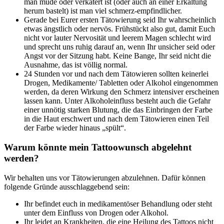
man müde oder verkatert ist (oder auch an einer Erkältung
herum bastelt) ist man viel schmerz-empfindlicher.
Gerade bei Eurer ersten Tätowierung seid Ihr wahrscheinlich
etwas ängstlich oder nervös. Frühstückt also gut, damit Euch
nicht vor lauter Nervosität und leerem Magen schlecht wird
und sprecht uns ruhig darauf an, wenn Ihr unsicher seid oder
Angst vor der Sitzung habt. Keine Bange, Ihr seid nicht die
Ausnahme, das ist völlig normal.
24 Stunden vor und nach dem Tätowieren sollten keinerlei
Drogen, Medikamente/ Tabletten oder Alkohol eingenommen
werden, da deren Wirkung den Schmerz intensiver erscheinen
lassen kann. Unter Alkoholeinfluss besteht auch die Gefahr
einer unnötig starken Blutung, die das Einbringen der Farbe
in die Haut erschwert und nach dem Tätowieren einen Teil
der Farbe wieder hinaus „spült“.
Warum könnte mein Tattoowunsch abgelehnt
werden?
Wir behalten uns vor Tätowierungen abzulehnen. Dafür können
folgende Gründe ausschlaggebend sein:
Ihr befindet euch in medikamentöser Behandlung oder steht
unter dem Einfluss von Drogen oder Alkohol.
Ihr leidet an Krankheiten, die eine Heilung des Tattoos nicht