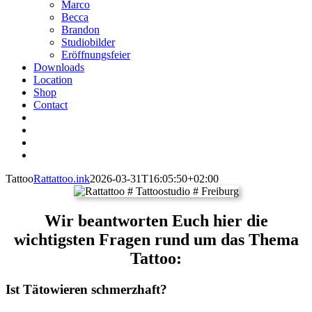
Marco
Becca
Brandon
Studiobilder
Eröffnungsfeier
Downloads
Location
Shop
Contact
Tattoo
Rattattoo.ink
2026-03-31T16:05:50+02:00
Wir beantworten Euch hier die
wichtigsten Fragen rund um das Thema
Tattoo:
Ist Tätowieren schmerzhaft?