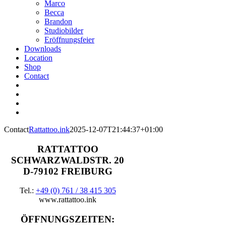
Marco
Becca
Brandon
Studiobilder
Eröffnungsfeier
Downloads
Location
Shop
Contact
Contact
Rattattoo.ink
2025-12-07T21:44:37+01:00
RATTATTOO
SCHWARZWALDSTR. 20
D-79102 FREIBURG
Tel.:
+49 (0) 761 / 38 415 305
www.rattattoo.ink
ÖFFNUNGSZEITEN: